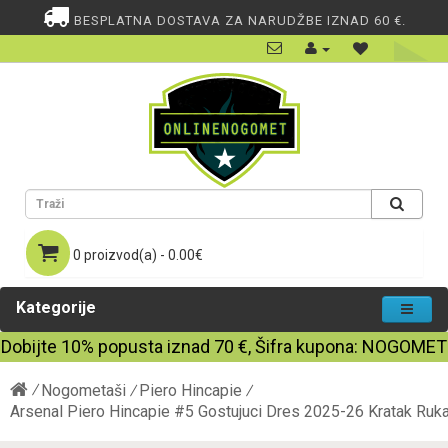
BESPLATNA DOSTAVA ZA NARUDŽBE IZNAD 60 €.
0 proizvod(a) - 0.00€
Kategorije
Dobijte
10%
popusta iznad
70
€, Šifra kupona:
NOGOMET
Nogometaši
Piero Hincapie
Arsenal Piero Hincapie #5 Gostujuci Dres 2025-26 Kratak Ruk