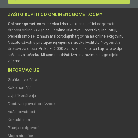
ZAŠTO KUPITI OD ONLINENOGOMET.COM?
nogometni
Onlinenogomet.com
je dobar izbor za kupnju jeftini
dresovi online
. S više od 9 godina iskustva u sportskoj industriji,
preselili smo se iz naših maloprodajnih trgovina na online e-trgovinu.
Nogometni
Možete uživati u pristupačnoj cijeni uz visoku kvalitetu
dresovi za djecu
. Preko 300.000 zadovoljnih kupaca kupilo je ovdje
košulje za košarku. Mi ćemo zadržati izvrsnu razinu usluge cijelo
vrijeme.
INFORMACIJE
Grafikon veličine
Kako naručiti
Uvjeti korištenja
Dostava i povrat proizvoda
Vaša privatnost
Kontakti nas
Pitanja i odgovori
Mapa stranice