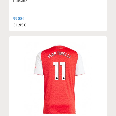
Rukavima
99.88€
31.95€