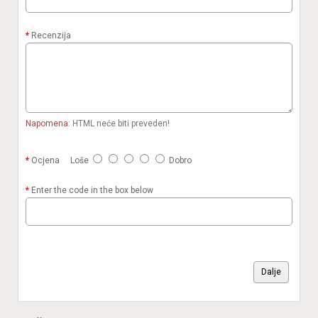
Recenzija
Napomena:
HTML neće biti preveden!
Ocjena
Loše
Dobro
Enter the code in the box below
Dalje