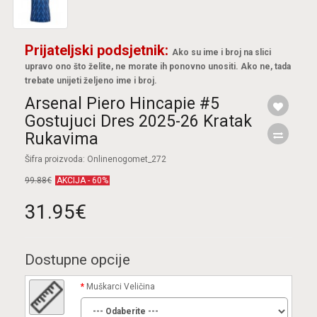
Prijateljski podsjetnik:
Ako su ime i broj na slici
upravo ono što želite, ne morate ih ponovno unositi. Ako ne, tada
trebate unijeti željeno ime i broj.
Arsenal Piero Hincapie #5
Gostujuci Dres 2025-26 Kratak
Rukavima
Šifra proizvoda: Onlinenogomet_272
99.88€
AKCIJA - 60%
31.95€
Dostupne opcije
Muškarci Veličina