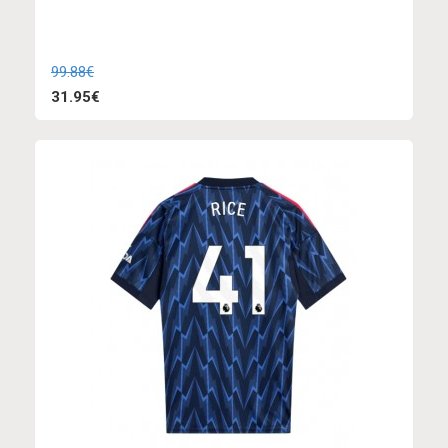
99.88€
31.95€