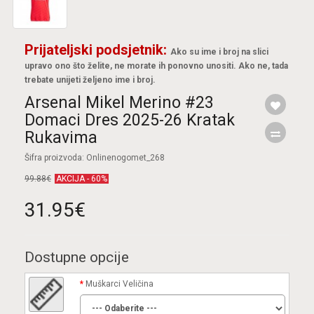
Prijateljski podsjetnik:
Ako su ime i broj na slici
upravo ono što želite, ne morate ih ponovno unositi. Ako ne, tada
trebate unijeti željeno ime i broj.
Arsenal Mikel Merino #23
Domaci Dres 2025-26 Kratak
Rukavima
Šifra proizvoda: Onlinenogomet_268
99.88€
AKCIJA - 60%
31.95€
Dostupne opcije
Muškarci Veličina