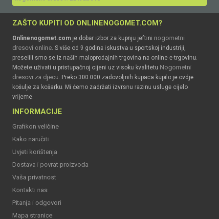
ZAŠTO KUPITI OD ONLINENOGOMET.COM?
nogometni
Onlinenogomet.com
je dobar izbor za kupnju jeftini
dresovi online
. S više od 9 godina iskustva u sportskoj industriji,
preselili smo se iz naših maloprodajnih trgovina na online e-trgovinu.
Nogometni
Možete uživati u pristupačnoj cijeni uz visoku kvalitetu
dresovi za djecu
. Preko 300.000 zadovoljnih kupaca kupilo je ovdje
košulje za košarku. Mi ćemo zadržati izvrsnu razinu usluge cijelo
vrijeme.
INFORMACIJE
Grafikon veličine
Kako naručiti
Uvjeti korištenja
Dostava i povrat proizvoda
Vaša privatnost
Kontakti nas
Pitanja i odgovori
Mapa stranice