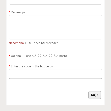
Recenzija
Napomena:
HTML neće biti preveden!
Ocjena
Loše
Dobro
Enter the code in the box below
Dalje