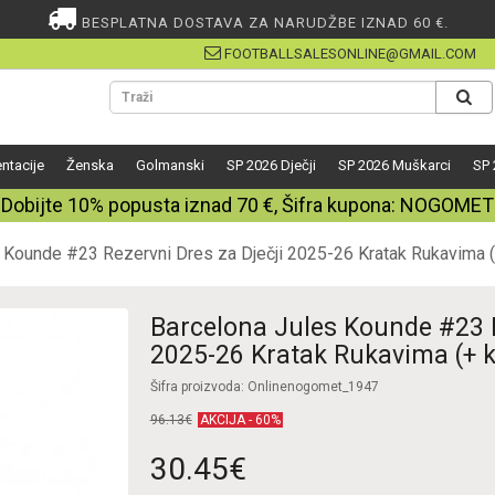
BESPLATNA DOSTAVA ZA NARUDŽBE IZNAD 60 €.
FOOTBALLSALESONLINE@GMAIL.COM
ntacije
Ženska
Golmanski
SP 2026 Dječji
SP 2026 Muškarci
SP 
Dobijte
10%
popusta iznad
70
€, Šifra kupona:
NOGOMET
 Kounde #23 Rezervni Dres za Dječji 2025-26 Kratak Rukavima (+
Barcelona Jules Kounde #23 R
2025-26 Kratak Rukavima (+ k
Šifra proizvoda: Onlinenogomet_1947
96.13€
AKCIJA - 60%
30.45€