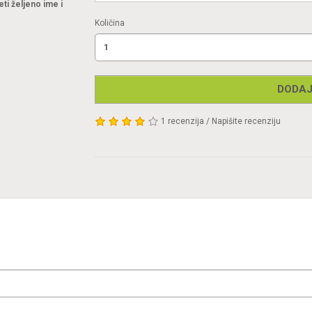
eti željeno ime i
Količina
DODAJ
1 recenzija
/
Napišite recenziju