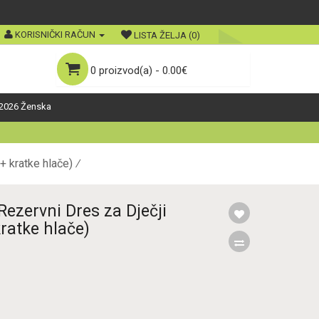
KORISNIČKI RAČUN
LISTA ŽELJA (0)
0 proizvod(a) - 0.00€
2026 Ženska
 kratke hlače)
ezervni Dres za Dječji
ratke hlače)