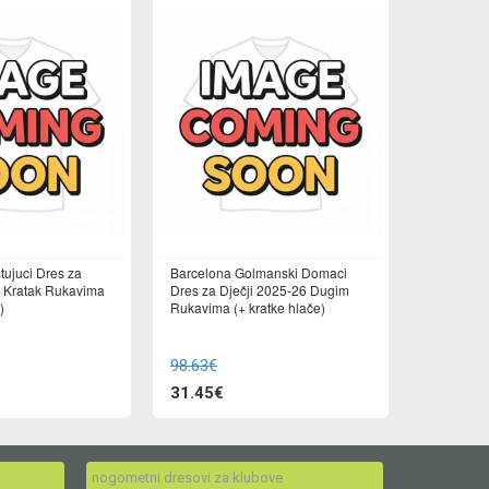
tujuci Dres za
Barcelona Golmanski Domaci
7 Kratak Rukavima
Dres za Dječji 2025-26 Dugim
)
Rukavima (+ kratke hlače)
98.63€
31.45€
nogometni dresovi za klubove