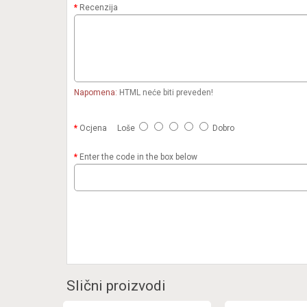
Recenzija
Napomena:
HTML neće biti preveden!
Ocjena
Loše
Dobro
Enter the code in the box below
Slični proizvodi