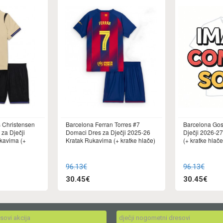
 Christensen
Barcelona Ferran Torres #7
Barcelona Gos
 za Dječji
Domaci Dres za Dječji 2025-26
Dječji 2026-2
kavima (+
Kratak Rukavima (+ kratke hlače)
(+ kratke hlače
96.13€
96.13€
30.45€
30.45€
esovi akcija
dječji nogometni dresovi