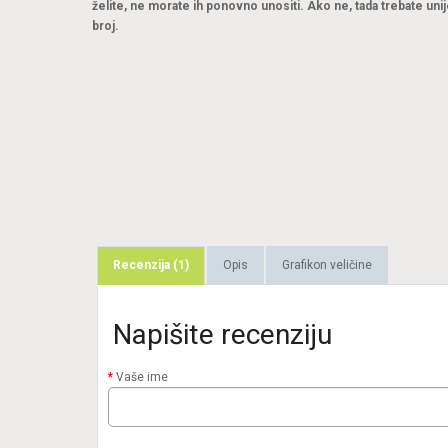
želite, ne morate ih ponovno unositi. Ako ne, tada trebate unij
broj.
Recenzija (1)
Opis
Grafikon veličine
Napišite recenziju
Vaše ime