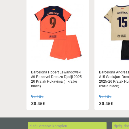
Barcelona Robert Lewandowski
Barcelona Andreas
#9 Rezervni Dres za Dječji 2025-
#15 Gostujuci Dres
26 Kratak Rukavima (+ kratke
2025-26 Kratak Ru
hlače)
kratke hlače)
96.13€
96.13€
30.45€
30.45€
dječji dresovi kompleti
dječji dr