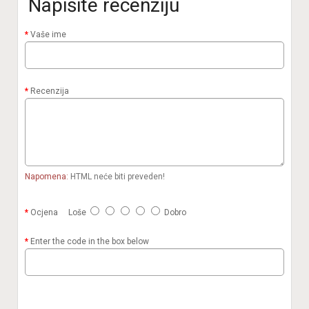
Napišite recenziju
Vaše ime
Recenzija
Napomena:
HTML neće biti preveden!
Ocjena
Loše
Dobro
Enter the code in the box below