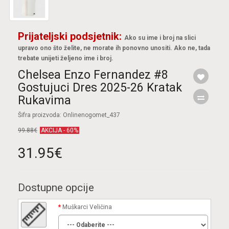
Prijateljski podsjetnik:
Ako su ime i broj na slici
upravo ono što želite, ne morate ih ponovno unositi. Ako ne, tada
trebate unijeti željeno ime i broj.
Chelsea Enzo Fernandez #8
Gostujuci Dres 2025-26 Kratak
Rukavima
Šifra proizvoda: Onlinenogomet_437
99.88€
AKCIJA - 60%
31.95€
Dostupne opcije
Muškarci Veličina