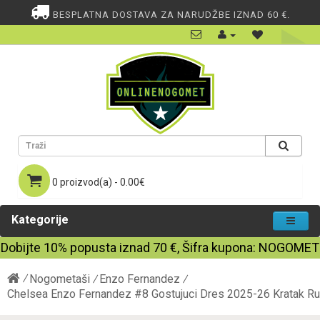
BESPLATNA DOSTAVA ZA NARUDŽBE IZNAD 60 €.
0 proizvod(a) - 0.00€
Kategorije
Dobijte
10%
popusta iznad
70
€, Šifra kupona:
NOGOMET
Nogometaši
Enzo Fernandez
Chelsea Enzo Fernandez #8 Gostujuci Dres 2025-26 Kratak R