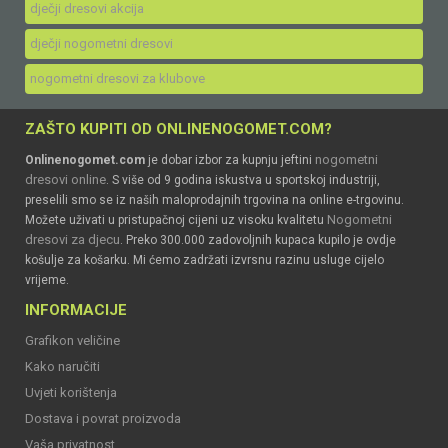
dječji dresovi akcija
dječji nogometni dresovi
nogometni dresovi za klubove
ZAŠTO KUPITI OD ONLINENOGOMET.COM?
nogometni
Onlinenogomet.com
je dobar izbor za kupnju jeftini
dresovi online
. S više od 9 godina iskustva u sportskoj industriji,
preselili smo se iz naših maloprodajnih trgovina na online e-trgovinu.
Nogometni
Možete uživati u pristupačnoj cijeni uz visoku kvalitetu
dresovi za djecu
. Preko 300.000 zadovoljnih kupaca kupilo je ovdje
košulje za košarku. Mi ćemo zadržati izvrsnu razinu usluge cijelo
vrijeme.
INFORMACIJE
Grafikon veličine
Kako naručiti
Uvjeti korištenja
Dostava i povrat proizvoda
Vaša privatnost