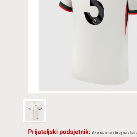
Prijateljski podsjetnik:
Ako su ime i broj na slici