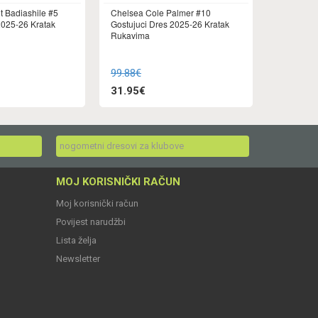
t Badiashile #5
Chelsea Cole Palmer #10
025-26 Kratak
Gostujuci Dres 2025-26 Kratak
Rukavima
99.88€
31.95€
nogometni dresovi za klubove
MOJ KORISNIČKI RAČUN
Moj korisnički račun
Povijest narudžbi
Lista želja
Newsletter