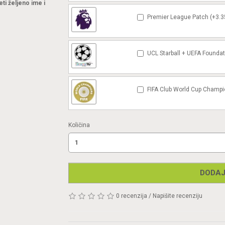
eti željeno ime i
Premier League Patch (+3.3
UCL Starball + UEFA Foundat
FIFA Club World Cup Champi
Količina
DODAJ
0 recenzija
/
Napišite recenziju