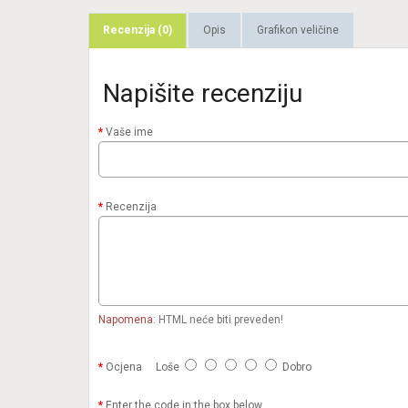
Recenzija (0)
Opis
Grafikon veličine
Napišite recenziju
Vaše ime
Recenzija
Napomena:
HTML neće biti preveden!
Ocjena
Loše
Dobro
Enter the code in the box below