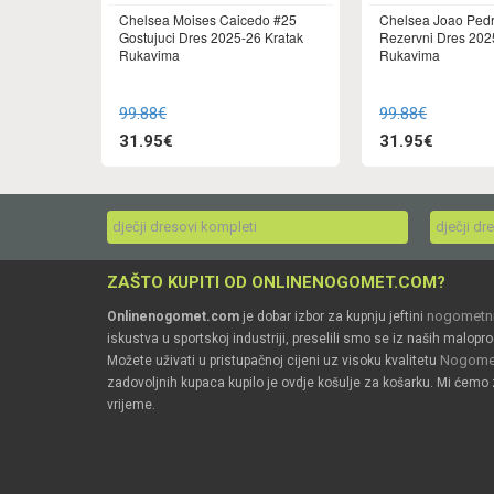
Chelsea Moises Caicedo #25
Chelsea Joao Ped
Gostujuci Dres 2025-26 Kratak
Rezervni Dres 202
Rukavima
Rukavima
99.88€
99.88€
31.95€
31.95€
dječji dresovi kompleti
dječji dr
ZAŠTO KUPITI OD ONLINENOGOMET.COM?
nogometni
Onlinenogomet.com
je dobar izbor za kupnju jeftini
iskustva u sportskoj industriji, preselili smo se iz naših malopro
Nogomet
Možete uživati u pristupačnoj cijeni uz visoku kvalitetu
zadovoljnih kupaca kupilo je ovdje košulje za košarku. Mi ćemo 
vrijeme.