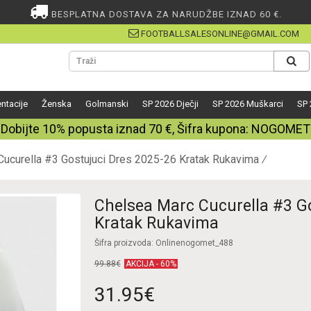
BESPLATNA DOSTAVA ZA NARUDŽBE IZNAD 60 €.
FOOTBALLSALESONLINE@GMAIL.COM
ntacije
Ženska
Golmanski
SP 2026 Dječji
SP 2026 Muškarci
SP 
Dobijte
10%
popusta iznad
70
€, Šifra kupona:
NOGOMET
Cucurella #3 Gostujuci Dres 2025-26 Kratak Rukavima
Chelsea Marc Cucurella #3 G
Kratak Rukavima
Šifra proizvoda: Onlinenogomet_488
99.88€
AKCIJA - 60%
31.95€