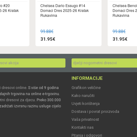
ro #20
Chelsea Dario Essugo #14
Chelsea Benoi
5-26 Kratak
Domaci Dres 2025-26 Kratak
Domaci Dres 2
Rukavima
Rukavima
99.88€
99.88€
31.95€
31.95€
esovi akcija
dječji nogometni dresovi
INFORMACIJE
 dresovi online
Grafikon veličine
. S više od 9 godina
dajnih trgovina na online e-trgovinu.
Kako naručiti
ni dresovi za djecu
. Preko 300.000
Uvjeti korištenja
zadržati izvrsnu razinu usluge cijelo
Dostava i povrat proizvoda
Vaša privatnost
Kontakti nas
Pitanja i odgovori