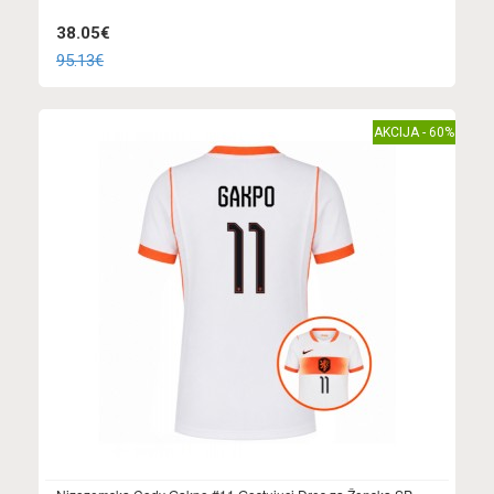
38.05€
95.13€
AKCIJA - 60%