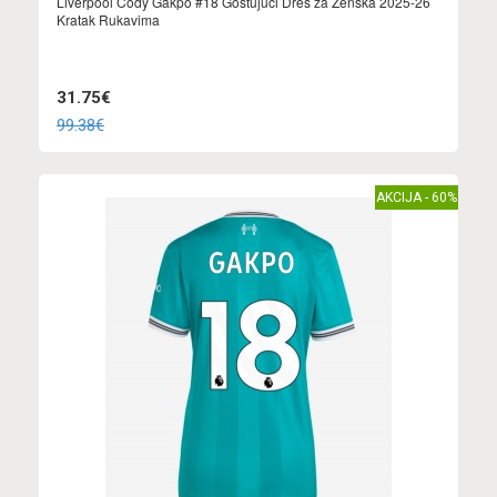
Liverpool Cody Gakpo #18 Gostujuci Dres za Ženska 2025-26
Kratak Rukavima
31.75€
99.38€
AKCIJA - 60%