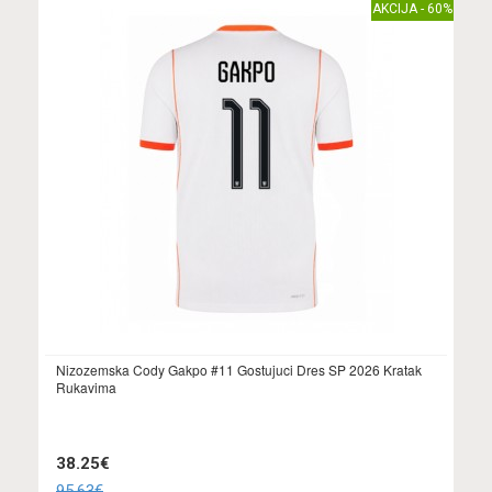
AKCIJA - 60%
Nizozemska Cody Gakpo #11 Gostujuci Dres SP 2026 Kratak
Rukavima
38.25€
95.63€