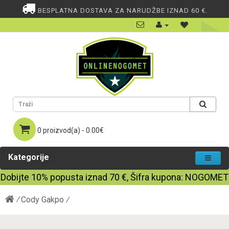
BESPLATNA DOSTAVA ZA NARUDŽBE IZNAD 60 €.
0 proizvod(a) - 0.00€
Kategorije
Dobijte
10%
popusta iznad
70
€, Šifra kupona:
NOGOMET
Cody Gakpo