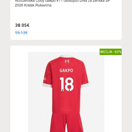
Nizozemska Cody Gakpo #11 Gostujuci Dres za Ženska SP
2026 Kratak Rukavima
38.05€
95.13€
AKCIJA - 60%