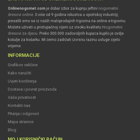
nogometni
Onlinenogomet.com
je dobar izbor za kupnju jeftini
dresovi online
. S više od 9 godina iskustva u sportskoj industriji,
preselili smo se iz naših maloprodajnih trgovina na online e-trgovinu.
Nogometni
Možete uživati u pristupačnoj cijeni uz visoku kvalitetu
dresovi za djecu
. Preko 300.000 zadovoljnih kupaca kupilo je ovdje
košulje za košarku. Mi ćemo zadržati izvrsnu razinu usluge cijelo
vrijeme.
INFORMACIJE
Grafikon veličine
Kako naručiti
Uvjeti korištenja
Dostava i povrat proizvoda
Vaša privatnost
Kontakti nas
Pitanja i odgovori
Mapa stranice
Blog
MOJ KORISNIČKI RAČUN