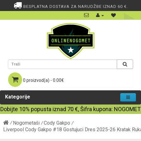
BESPLATNA DOSTAVA ZA NARUDŽBE IZNAD 60 €.
0 proizvod(a) - 0.00€
Kategorije
Dobijte
10%
popusta iznad
70
€, Šifra kupona:
NOGOMET
Nogometaši
Cody Gakpo
Liverpool Cody Gakpo #18 Gostujuci Dres 2025-26 Kratak Ru