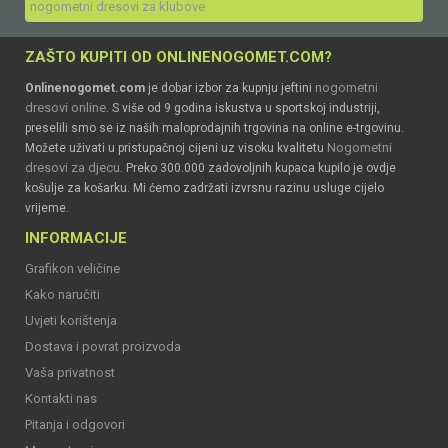
nogometni dresovi za klubove
ZAŠTO KUPITI OD ONLINENOGOMET.COM?
nogometni
Onlinenogomet.com
je dobar izbor za kupnju jeftini
dresovi online
. S više od 9 godina iskustva u sportskoj industriji,
preselili smo se iz naših maloprodajnih trgovina na online e-trgovinu.
Nogometni
Možete uživati u pristupačnoj cijeni uz visoku kvalitetu
dresovi za djecu
. Preko 300.000 zadovoljnih kupaca kupilo je ovdje
košulje za košarku. Mi ćemo zadržati izvrsnu razinu usluge cijelo
vrijeme.
INFORMACIJE
Grafikon veličine
Kako naručiti
Uvjeti korištenja
Dostava i povrat proizvoda
Vaša privatnost
Kontakti nas
Pitanja i odgovori