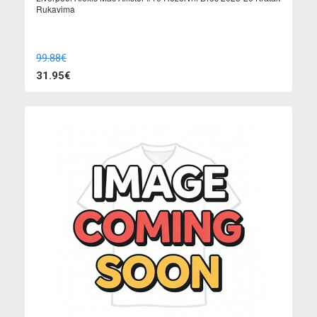
Rukavima
99.88€
31.95€