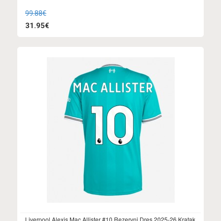
99.88€
31.95€
Liverpool Alexis Mac Allister #10 Rezervni Dres 2025-26 Kratak