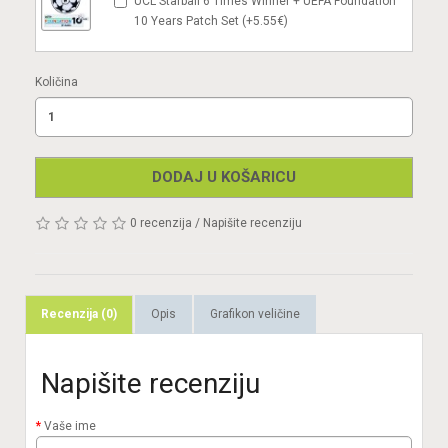
UCL Starball 6 Times Winner + UEFA Foundation
10 Years Patch Set (+5.55€)
Količina
DODAJ U KOŠARICU
0 recenzija
/
Napišite recenziju
Recenzija (0)
Opis
Grafikon veličine
Napišite recenziju
Vaše ime