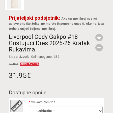
Prijateljski podsjetnik:
Ako su ime i broj na slici
upravo ono što želite, ne morate ih ponovno unositi. Ako ne, tada
trebate unijeti željeno ime i broj.
Liverpool Cody Gakpo #18
Gostujuci Dres 2025-26 Kratak
Rukavima
Šifra proizvoda: Onlinenogomet_389
99.88€
AKCIJA - 60%
31.95€
Dostupne opcije
Muškarci Veličina