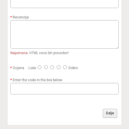
Recenzija
Napomena:
HTML neće biti preveden!
Ocjena
Loše
Dobro
Enter the code in the box below
Dalje