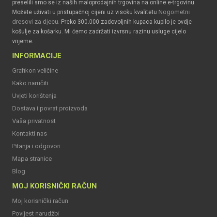
preselili smo se iz naših maloprodajnih trgovina na online e-trgovinu.
Nogometni
Možete uživati u pristupačnoj cijeni uz visoku kvalitetu
dresovi za djecu
. Preko 300.000 zadovoljnih kupaca kupilo je ovdje
košulje za košarku. Mi ćemo zadržati izvrsnu razinu usluge cijelo
vrijeme.
INFORMACIJE
Grafikon veličine
Kako naručiti
Uvjeti korištenja
Dostava i povrat proizvoda
Vaša privatnost
Kontakti nas
Pitanja i odgovori
Mapa stranice
Blog
MOJ KORISNIČKI RAČUN
Moj korisnički račun
Povijest narudžbi