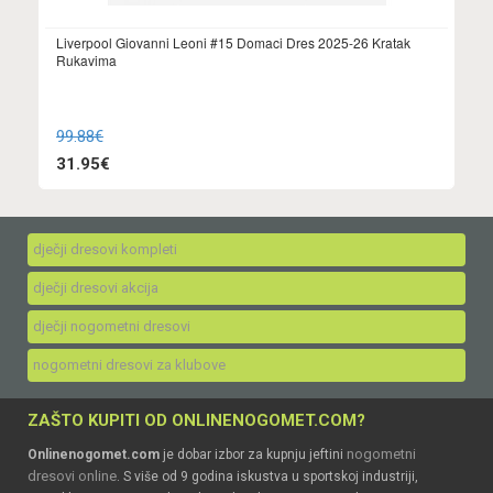
Liverpool Giovanni Leoni #15 Domaci Dres 2025-26 Kratak
Rukavima
99.88€
31.95€
dječji dresovi kompleti
dječji dresovi akcija
dječji nogometni dresovi
nogometni dresovi za klubove
ZAŠTO KUPITI OD ONLINENOGOMET.COM?
nogometni
Onlinenogomet.com
je dobar izbor za kupnju jeftini
dresovi online
. S više od 9 godina iskustva u sportskoj industriji,