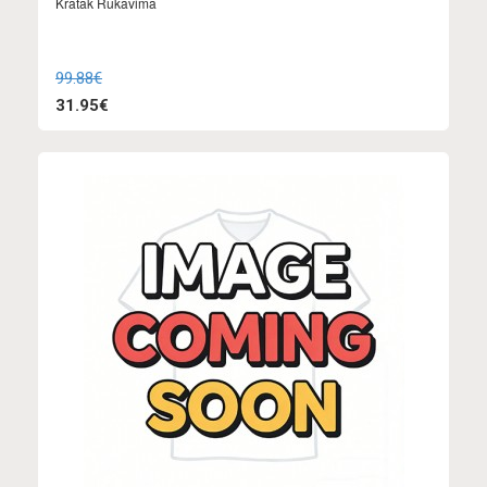
Kratak Rukavima
99.88€
31.95€