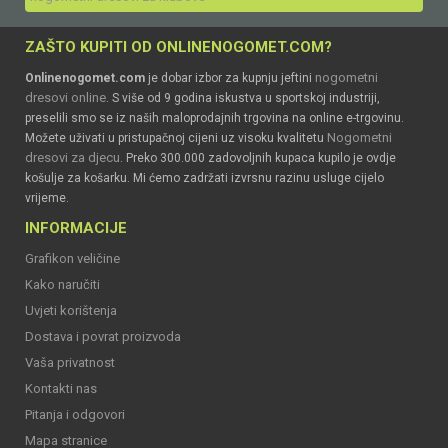
ZAŠTO KUPITI OD ONLINENOGOMET.COM?
nogometni
Onlinenogomet.com
je dobar izbor za kupnju jeftini
dresovi online
. S više od 9 godina iskustva u sportskoj industriji,
preselili smo se iz naših maloprodajnih trgovina na online e-trgovinu.
Nogometni
Možete uživati u pristupačnoj cijeni uz visoku kvalitetu
dresovi za djecu
. Preko 300.000 zadovoljnih kupaca kupilo je ovdje
košulje za košarku. Mi ćemo zadržati izvrsnu razinu usluge cijelo
vrijeme.
INFORMACIJE
Grafikon veličine
Kako naručiti
Uvjeti korištenja
Dostava i povrat proizvoda
Vaša privatnost
Kontakti nas
Pitanja i odgovori
Mapa stranice