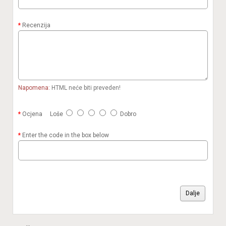
Recenzija
Napomena:
HTML neće biti preveden!
Ocjena
Loše
Dobro
Enter the code in the box below
Dalje