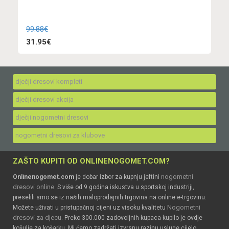
99.88€
31.95€
dječji dresovi kompleti
dječji dresovi akcija
dječji nogometni dresovi
nogometni dresovi za klubove
ZAŠTO KUPITI OD ONLINENOGOMET.COM?
nogometni
Onlinenogomet.com
je dobar izbor za kupnju jeftini
dresovi online
. S više od 9 godina iskustva u sportskoj industriji,
preselili smo se iz naših maloprodajnih trgovina na online e-trgovinu.
Nogometni
Možete uživati u pristupačnoj cijeni uz visoku kvalitetu
dresovi za djecu
. Preko 300.000 zadovoljnih kupaca kupilo je ovdje
košulje za košarku. Mi ćemo zadržati izvrsnu razinu usluge cijelo