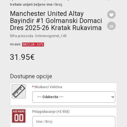
trebate unijeti željeno ime i broj.
Manchester United Altay
Bayindir #1 Golmanski Domaci
Dres 2025-26 Kratak Rukavima
Šifra proizvoda: Onlinenogomet_145
99.88€
AKCIJA - 60%
31.95€
Dostupne opcije
Muškarci Veličina
Prilagođavanje
(+5.95€)