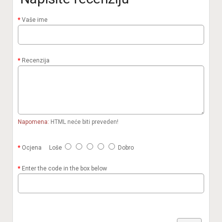
Vaše ime
Recenzija
Napomena:
HTML neće biti preveden!
Ocjena
Loše
Dobro
Enter the code in the box below