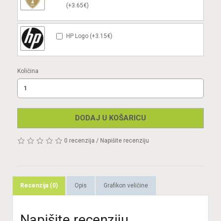
(+3.65€)
HP Logo (+3.15€)
Količina
DODAJ U KOŠARICU
0 recenzija
/
Napišite recenziju
Recenzija (0)
Opis
Grafikon veličine
Napišite recenziju