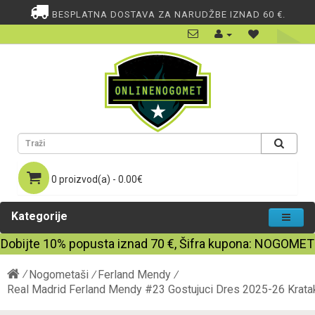
BESPLATNA DOSTAVA ZA NARUDŽBE IZNAD 60 €.
0 proizvod(a) - 0.00€
Kategorije
Dobijte
10%
popusta iznad
70
€, Šifra kupona:
NOGOMET
Nogometaši
Ferland Mendy
Real Madrid Ferland Mendy #23 Gostujuci Dres 2025-26 Krat