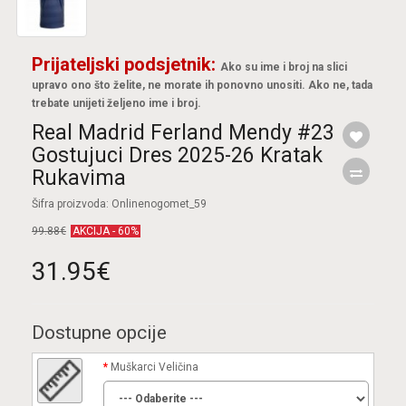
Prijateljski podsjetnik:
Ako su ime i broj na slici
upravo ono što želite, ne morate ih ponovno unositi. Ako ne, tada
trebate unijeti željeno ime i broj.
Real Madrid Ferland Mendy #23
Gostujuci Dres 2025-26 Kratak
Rukavima
Šifra proizvoda: Onlinenogomet_59
99.88€
AKCIJA - 60%
31.95€
Dostupne opcije
Muškarci Veličina