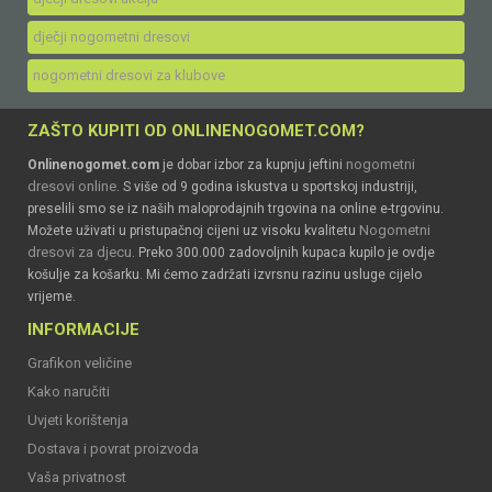
dječji nogometni dresovi
nogometni dresovi za klubove
ZAŠTO KUPITI OD ONLINENOGOMET.COM?
nogometni
Onlinenogomet.com
je dobar izbor za kupnju jeftini
dresovi online
. S više od 9 godina iskustva u sportskoj industriji,
preselili smo se iz naših maloprodajnih trgovina na online e-trgovinu.
Nogometni
Možete uživati u pristupačnoj cijeni uz visoku kvalitetu
dresovi za djecu
. Preko 300.000 zadovoljnih kupaca kupilo je ovdje
košulje za košarku. Mi ćemo zadržati izvrsnu razinu usluge cijelo
vrijeme.
INFORMACIJE
Grafikon veličine
Kako naručiti
Uvjeti korištenja
Dostava i povrat proizvoda
Vaša privatnost