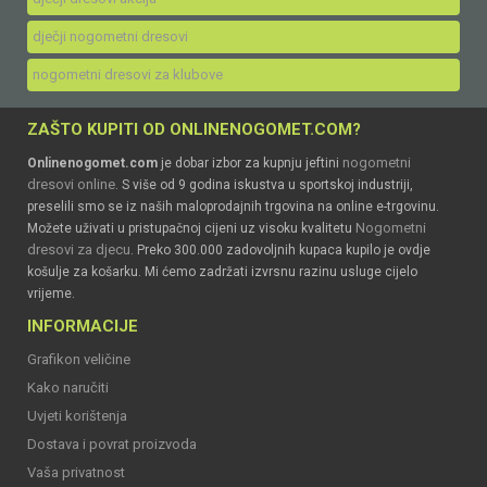
dječji nogometni dresovi
nogometni dresovi za klubove
ZAŠTO KUPITI OD ONLINENOGOMET.COM?
nogometni
Onlinenogomet.com
je dobar izbor za kupnju jeftini
dresovi online
. S više od 9 godina iskustva u sportskoj industriji,
preselili smo se iz naših maloprodajnih trgovina na online e-trgovinu.
Nogometni
Možete uživati u pristupačnoj cijeni uz visoku kvalitetu
dresovi za djecu
. Preko 300.000 zadovoljnih kupaca kupilo je ovdje
košulje za košarku. Mi ćemo zadržati izvrsnu razinu usluge cijelo
vrijeme.
INFORMACIJE
Grafikon veličine
Kako naručiti
Uvjeti korištenja
Dostava i povrat proizvoda
Vaša privatnost