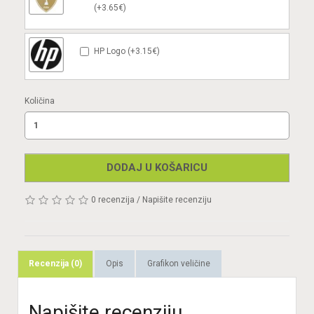
(+3.65€)
HP Logo (+3.15€)
Količina
DODAJ U KOŠARICU
0 recenzija
/
Napišite recenziju
Recenzija (0)
Opis
Grafikon veličine
Napišite recenziju