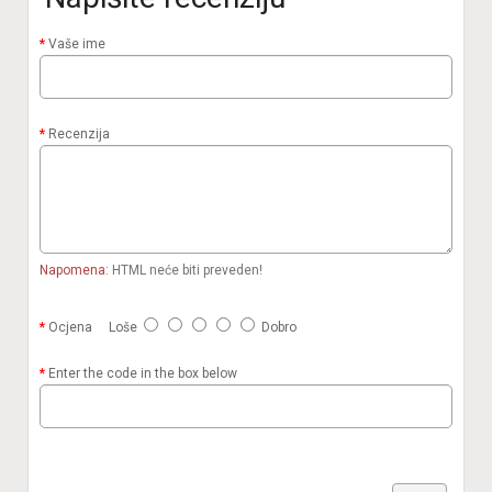
Vaše ime
Recenzija
Napomena:
HTML neće biti preveden!
Ocjena
Loše
Dobro
Enter the code in the box below