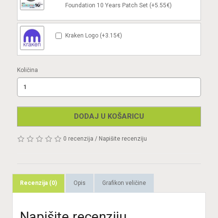
Foundation 10 Years Patch Set (+5.55€)
Kraken Logo (+3.15€)
Količina
DODAJ U KOŠARICU
0 recenzija
/
Napišite recenziju
Recenzija (0)
Opis
Grafikon veličine
Napišite recenziju