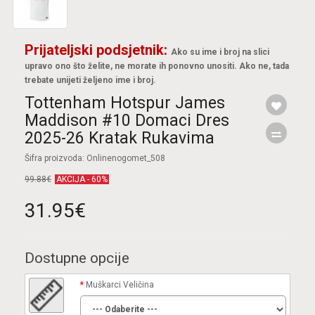
Prijateljski podsjetnik:
Ako su ime i broj na slici
upravo ono što želite, ne morate ih ponovno unositi. Ako ne, tada
trebate unijeti željeno ime i broj.
Tottenham Hotspur James
Maddison #10 Domaci Dres
2025-26 Kratak Rukavima
Šifra proizvoda: Onlinenogomet_508
99.88€
AKCIJA - 60%
31.95€
Dostupne opcije
Muškarci Veličina