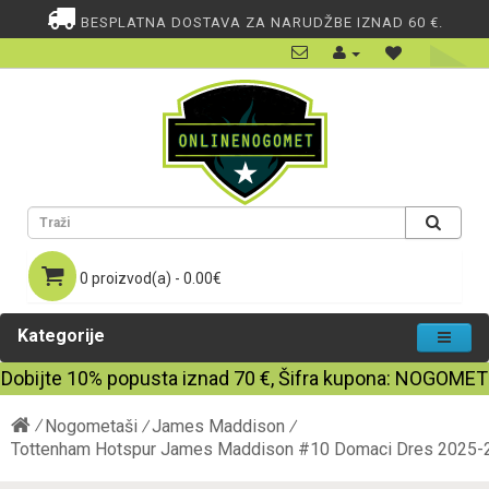
BESPLATNA DOSTAVA ZA NARUDŽBE IZNAD 60 €.
0 proizvod(a) - 0.00€
Kategorije
Dobijte
10%
popusta iznad
70
€, Šifra kupona:
NOGOMET
Nogometaši
James Maddison
Tottenham Hotspur James Maddison #10 Domaci Dres 2025-2