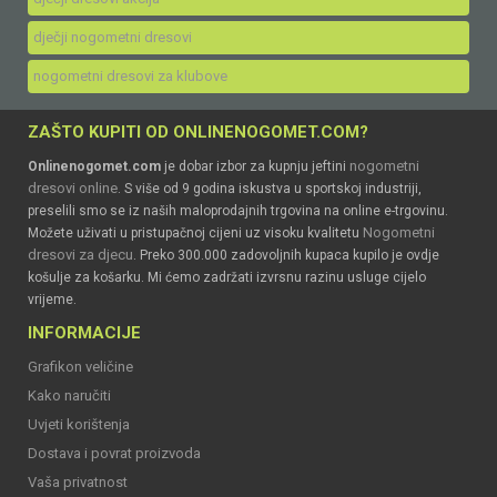
dječji nogometni dresovi
nogometni dresovi za klubove
ZAŠTO KUPITI OD ONLINENOGOMET.COM?
nogometni
Onlinenogomet.com
je dobar izbor za kupnju jeftini
dresovi online
. S više od 9 godina iskustva u sportskoj industriji,
preselili smo se iz naših maloprodajnih trgovina na online e-trgovinu.
Nogometni
Možete uživati u pristupačnoj cijeni uz visoku kvalitetu
dresovi za djecu
. Preko 300.000 zadovoljnih kupaca kupilo je ovdje
košulje za košarku. Mi ćemo zadržati izvrsnu razinu usluge cijelo
vrijeme.
INFORMACIJE
Grafikon veličine
Kako naručiti
Uvjeti korištenja
Dostava i povrat proizvoda
Vaša privatnost