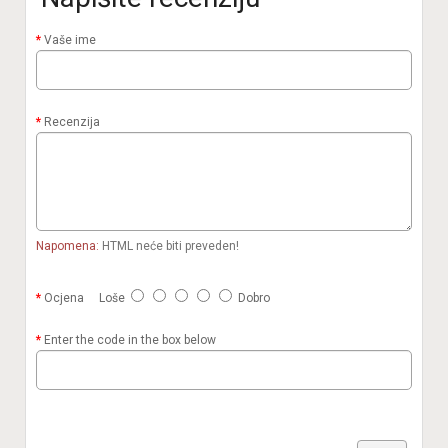
Vaše ime
Recenzija
Napomena:
HTML neće biti preveden!
Ocjena
Loše
Dobro
Enter the code in the box below