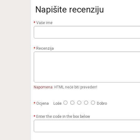
Napišite recenziju
Vaše ime
Recenzija
Napomena:
HTML neće biti preveden!
Ocjena
Loše
Dobro
Enter the code in the box below