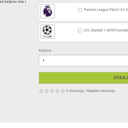
eti željeno ime i
Premier League Patch (+3.3
UCL Starball + UEFA Foundat
Količina
DODAJ
0 recenzija
/
Napišite recenziju