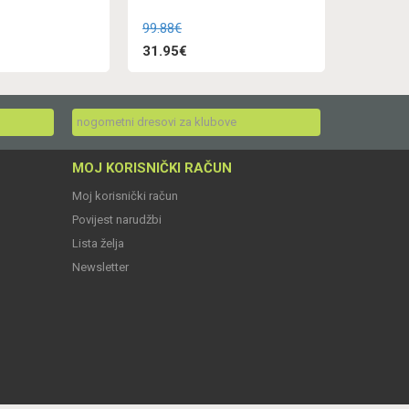
99.88€
31.95€
nogometni dresovi za klubove
MOJ KORISNIČKI RAČUN
Moj korisnički račun
Povijest narudžbi
Lista želja
Newsletter