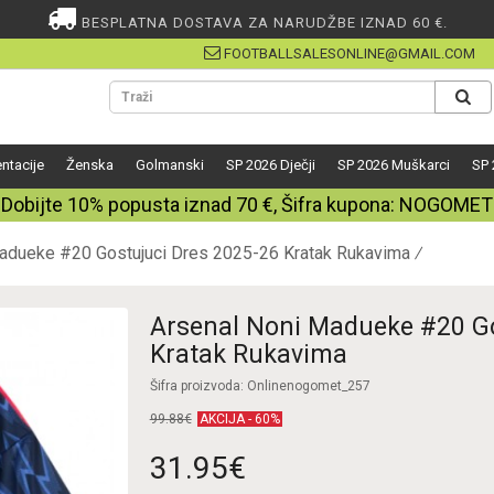
BESPLATNA DOSTAVA ZA NARUDŽBE IZNAD 60 €.
FOOTBALLSALESONLINE@GMAIL.COM
ntacije
Ženska
Golmanski
SP 2026 Dječji
SP 2026 Muškarci
SP 
Dobijte
10%
popusta iznad
70
€, Šifra kupona:
NOGOMET
adueke #20 Gostujuci Dres 2025-26 Kratak Rukavima
Arsenal Noni Madueke #20 Go
Kratak Rukavima
Šifra proizvoda: Onlinenogomet_257
99.88€
AKCIJA - 60%
31.95€