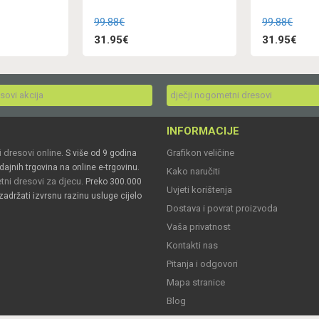
99.88€
99.88€
31.95€
31.95€
esovi akcija
dječji nogometni dresovi
INFORMACIJE
 dresovi online
Grafikon veličine
. S više od 9 godina
dajnih trgovina na online e-trgovinu.
Kako naručiti
ni dresovi za djecu
. Preko 300.000
Uvjeti korištenja
zadržati izvrsnu razinu usluge cijelo
Dostava i povrat proizvoda
Vaša privatnost
Kontakti nas
Pitanja i odgovori
Mapa stranice
Blog