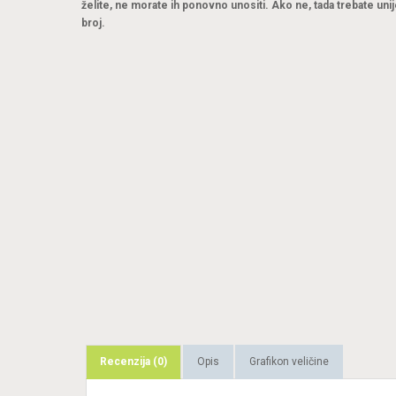
želite, ne morate ih ponovno unositi. Ako ne, tada trebate unij
broj.
Recenzija (0)
Opis
Grafikon veličine