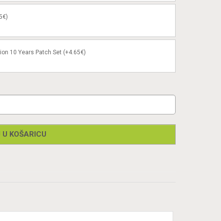
5€)
ion 10 Years Patch Set (+4.65€)
 U KOŠARICU