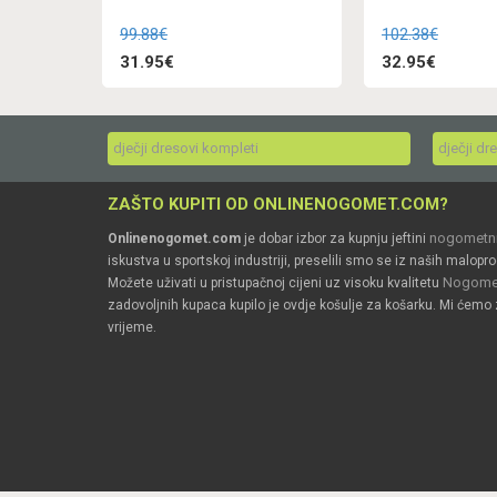
99.88€
102.38€
31.95€
32.95€
dječji dresovi kompleti
dječji dr
ZAŠTO KUPITI OD ONLINENOGOMET.COM?
nogometni
Onlinenogomet.com
je dobar izbor za kupnju jeftini
iskustva u sportskoj industriji, preselili smo se iz naših malopro
Nogomet
Možete uživati u pristupačnoj cijeni uz visoku kvalitetu
zadovoljnih kupaca kupilo je ovdje košulje za košarku. Mi ćemo 
vrijeme.