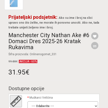
Prijateljski podsjetnik:
Ako su ime i broj na slici
upravo ono što želite, ne morate ih ponovno unositi. Ako ne, tada
trebate unijeti željeno ime i broj.
Manchester City Nathan Ake #6
Domaci Dres 2025-26 Kratak
Rukavima
Šifra proizvoda: Onlinenogomet_331
99.88€
AKCIJA - 60%
31.95€
Dostupne opcije
Muškarci Veličina