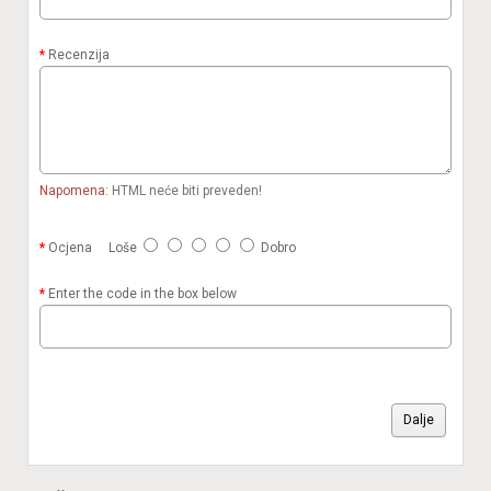
Recenzija
Napomena:
HTML neće biti preveden!
Ocjena
Loše
Dobro
Enter the code in the box below
Dalje