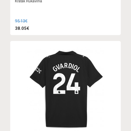
Kratak Rukavima
95.13€
38.05€