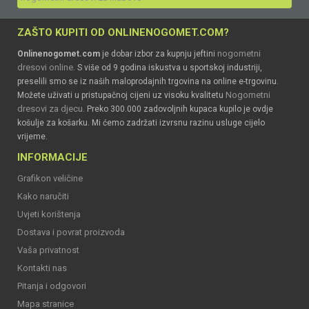
ZAŠTO KUPITI OD ONLINENOGOMET.COM?
nogometni
Onlinenogomet.com
je dobar izbor za kupnju jeftini
dresovi online
. S više od 9 godina iskustva u sportskoj industriji,
preselili smo se iz naših maloprodajnih trgovina na online e-trgovinu.
Nogometni
Možete uživati u pristupačnoj cijeni uz visoku kvalitetu
dresovi za djecu
. Preko 300.000 zadovoljnih kupaca kupilo je ovdje
košulje za košarku. Mi ćemo zadržati izvrsnu razinu usluge cijelo
vrijeme.
INFORMACIJE
Grafikon veličine
Kako naručiti
Uvjeti korištenja
Dostava i povrat proizvoda
Vaša privatnost
Kontakti nas
Pitanja i odgovori
Mapa stranice